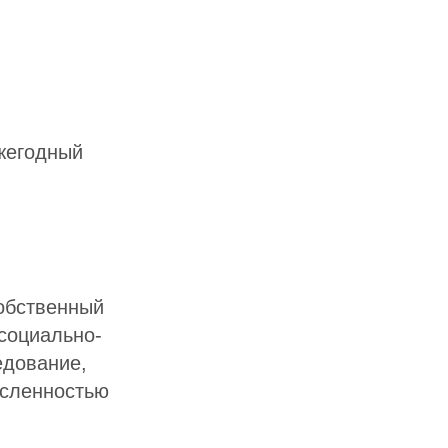
жегодный
обственный
социально-
едование,
исленностью