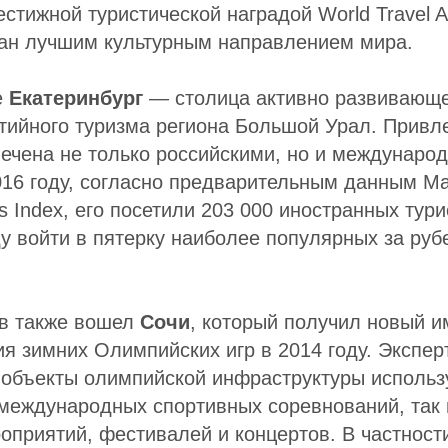
стижной туристической наградой World Travel A
нан лучшим культурным направлением мира.
е
Екатеринбург
— столица активно развивающе
тийного туризма региона Большой Урал. Привл
ечена не только российскими, но и междунаро
016 году, согласно предварительным данным Ma
ies Index, его посетили 203 000 иностранных тури
у войти в пятерку наиболее популярных за руб
ов также вошел
Сочи
, который получил новый и
я зимних Олимпийских игр в 2014 году. Экспер
е объекты олимпийской инфраструктуры использ
 международных спортивных соревнований, так 
оприятий, фестивалей и концертов. В частности