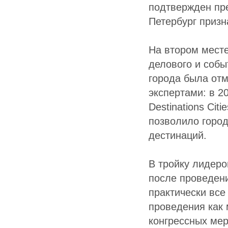
подтвержден пре
Петербург приз
На втором мест
делового и собы
города была отм
экспертами: в 2
Destinations Cit
позволило город
дестинаций.
В тройку лидер
после проведени
практически вс
проведения как
конгрессных мер