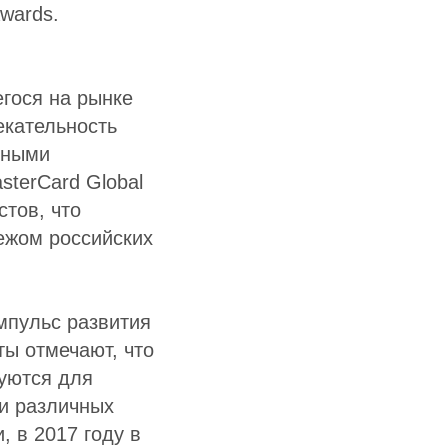
wards.
гося на рынке
екательность
дными
sterCard Global
стов, что
ежом российских
мпульс развития
ты отмечают, что
уются для
и различных
, в 2017 году в