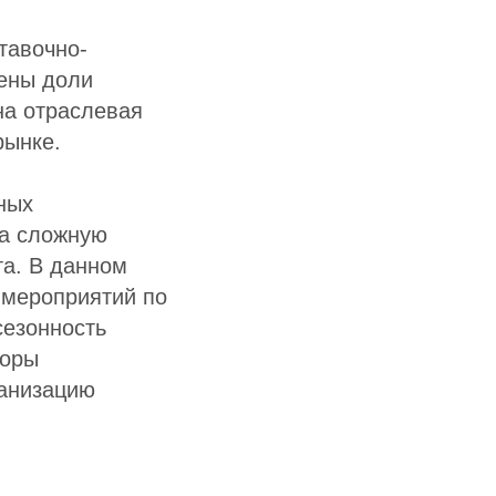
тавочно-
лены доли
на отраслевая
рынке.
ных
на сложную
та. В данном
 мероприятий по
сезонность
торы
ганизацию