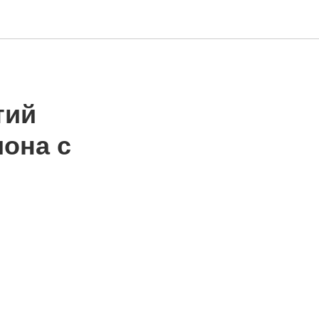
тий
она с