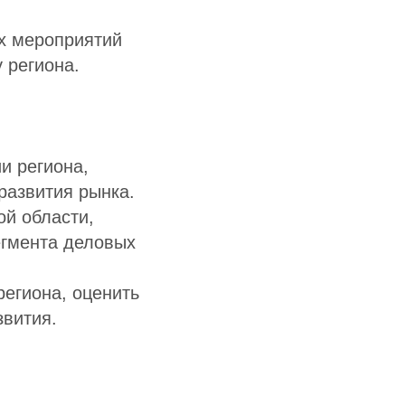
х мероприятий
 региона.
и региона,
развития рынка.
й области,
егмента деловых
егиона, оценить
звития.