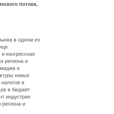
еского потока,
ынка в одном из
ице
 и конгрессная
и региона и
имиджа и
уктуры новых
 налогов в
дов в бюджет
нт индустрии
 региона и