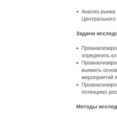
Анализ рынка 
Центрального 
Задачи исслед
Проанализиров
определить кл
Проанализиров
выявить основ
мероприятий в
Проанализиров
потенциал рос
Методы исслед